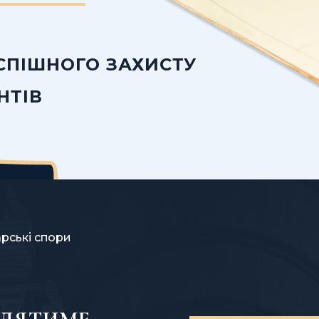
УСПІШНОГО ЗАХИСТУ
НТІВ
рські спори