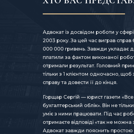
ХТО ВАС ПРЕДСТА
Адвокат із досвідом роботи у сфер
2003 року. За цей час виграв справ 
000 000 гривень. Завжди укладає д
платили за фактом виконаної робо
отримали результат. Головний при
тільки з 1 клієнтом одночасно, щоб
справу та довести її до кінця.
Горщар Сергій — юрист газети «Все
бухгалтерський облік». Він не тільки
уміє з ними працювати. Під час роб
отримаєте відповіді «так не можна 
Адвокат завжди пояснить простою 