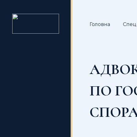
Головна
Спеці
АДВОК
ПО Г
СПОРА