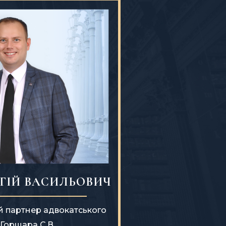
ГІЙ ВАСИЛЬОВИЧ
й партнер адвокатського
Горщара С.В.