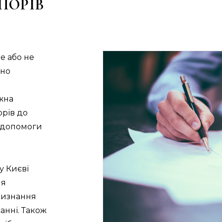
ПОРІВ
е або не
бно
жна
орів до
з допомоги
у Києві
ня
 визнання
анні. Також