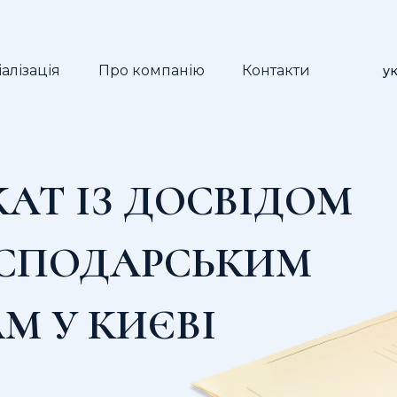
алізація
Про компанію
Контакти
ук
АТ ІЗ ДОСВІДОМ
ОСПОДАРСЬКИМ
М У КИЄВІ