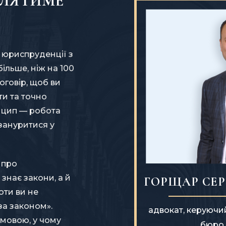
ВЛЯТИМЕ
і юриспруденції з
більше, ніж на 100
оговір, щоб ви
ти та точно
нцип — робота
 зануритися у
 про
 знає закони, а й
ГОРЩАР СЕР
оти ви не
за законом».
адвокат, керуючи
мовою, у чому
бюро 