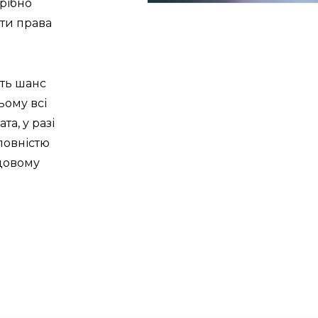
трібно
ити права
ть шанс
ьому всі
та, у разі
повністю
довому